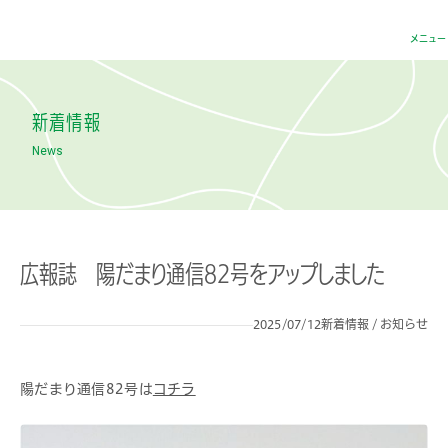
医療法人 ハートフル
メニュー
新着情報
News
広報誌 陽だまり通信82号をアップしました
2025/07/12
新着情報 / お知らせ
陽だまり通信82号は
コチラ